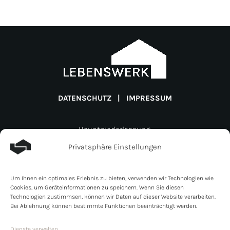
DATENSCHUTZ
|
IMPRESSUM
Hauptniederlassung:
Lebenswerk Invest GmbH
Privatsphäre Einstellungen
Müligässli 1
CH-8598 Bottighofen
Um Ihnen ein optimales Erlebnis zu bieten, verwenden wir Technologien wie
Schweiz
Cookies, um Geräteinformationen zu speichern. Wenn Sie diesen
Zweigniederlassung:
Technologien zustimmsen, können wir Daten auf dieser Website verarbeiten.
Bei Ablehnung können bestimmte Funktionen beeinträchtigt werden.
Lebenswerk Invest GmbH
Line- Eid- Strasse 6
Dienste verwalten