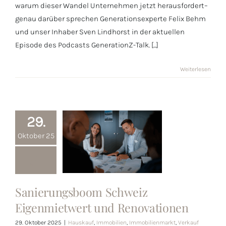
warum dieser Wandel Unternehmen jetzt herausfordert–
genau darüber sprechen Generationsexperte Felix Behm
und unser Inhaber Sven Lindhorst in der aktuellen
Episode des Podcasts GenerationZ-Talk. [...]
Weiterlesen
29.
Oktober 25
Sanierungsboom
Sanierungsboom Schweiz
Schweiz
Eigenmietwert und Renovationen
Eigenmietwert
29. Oktober 2025
|
Hauskauf
,
Immobilien
,
Immobilienmarkt
,
Verkauf