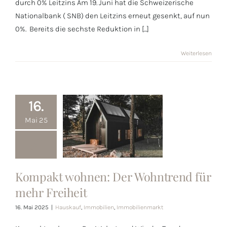
durch 0% Leitzins Am 19. Juni hat die Schweizerische
Nationalbank ( SNB) den Leitzins erneut gesenkt, auf nun
0%. Bereits die sechste Reduktion in [...]
Weiterlesen
16.
Mai 25
Kompakt wohnen: Der Wohntrend für
Kompakt
mehr Freiheit
wohnen: Der
Wohntrend für
16. Mai 2025
|
Hauskauf
,
Immobilien
,
Immobilienmarkt
mehr Freiheit