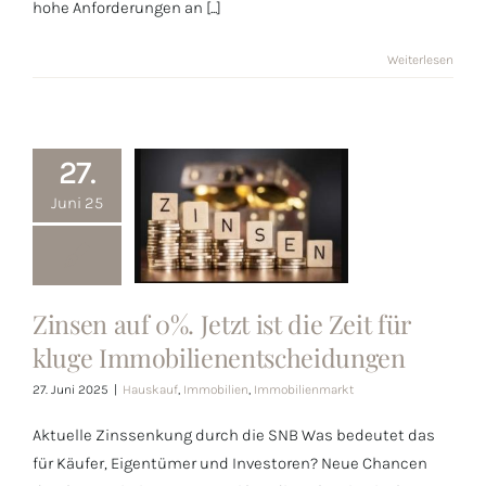
hohe Anforderungen an [...]
Weiterlesen
27.
Juni 25
Zinsen auf 0%. Jetzt ist die Zeit für
Zinsen auf 0%.
kluge Immobilienentscheidungen
Jetzt ist die
Zeit für kluge
27. Juni 2025
|
Hauskauf
,
Immobilien
,
Immobilienmarkt
Immobilienentscheidungen
Aktuelle Zinssenkung durch die SNB Was bedeutet das
für Käufer, Eigentümer und Investoren? Neue Chancen