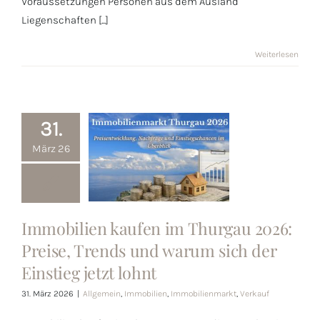
Voraussetzungen Personen aus dem Ausland
Liegenschaften [...]
Weiterlesen
31.
März 26
Immobilien
kaufen im
Immobilien kaufen im Thurgau 2026:
Thurgau 2026:
Preise, Trends und warum sich der
Preise, Trends
Einstieg jetzt lohnt
und warum
sich der
31. März 2026
|
Allgemein
,
Immobilien
,
Immobilienmarkt
,
Verkauf