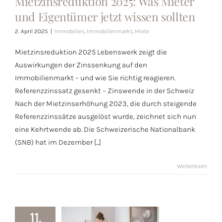
Mietzinsreduktion 2025: Was Mieter
2025: Was
und Eigentümer jetzt wissen sollten
Mieter und
Eigentümer
2. April 2025
|
Immobilien
,
Immobilienmarkt
,
Miete
jetzt wissen
Mietzinsreduktion 2025 Lebenswerk zeigt die
sollten
Auswirkungen der Zinssenkung auf den
Immobilienmarkt – und wie Sie richtig reagieren.
Referenzzinssatz gesenkt – Zinswende in der Schweiz
Nach der Mietzinserhöhung 2023, die durch steigende
Referenzzinssätze ausgelöst wurde, zeichnet sich nun
eine Kehrtwende ab. Die Schweizerische Nationalbank
(SNB) hat im Dezember [...]
Weiterlesen
11.