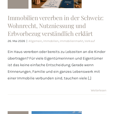
vererben in
der Schweiz:
Immobilien vererben in der Schweiz:
Wohnrecht,
Wohnrecht, Nutzniessung und
Nutzniessung
Erbvorbezug verständlich erklärt
und
26. Mai 2026
|
Allgemein
,
Immobilien
,
Immobilienmarkt
,
Verkauf
Erbvorbezug
Ein Haus vererben oder bereits zu Lebzeiten an die Kinder
verständlich
übertragen? Für viele Eigentümerinnen und Eigentümer
erklärt
ist das keine einfache Entscheidung. Gerade wenn
Erinnerungen, Familie und ein ganzes Lebenswerk mit
einer Immobilie verbunden sind, tauchen viele [...]
Weiterlesen