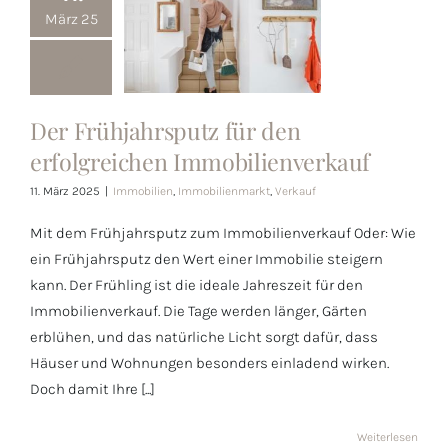
März 25
Der
Der Frühjahrsputz für den
Frühjahrsputz
erfolgreichen Immobilienverkauf
für den
11. März 2025
|
Immobilien
,
Immobilienmarkt
,
Verkauf
erfolgreichen
Mit dem Frühjahrsputz zum Immobilienverkauf Oder: Wie
Immobilienverkauf
ein Frühjahrsputz den Wert einer Immobilie steigern
kann. Der Frühling ist die ideale Jahreszeit für den
Immobilienverkauf. Die Tage werden länger, Gärten
erblühen, und das natürliche Licht sorgt dafür, dass
Häuser und Wohnungen besonders einladend wirken.
Doch damit Ihre [...]
Weiterlesen