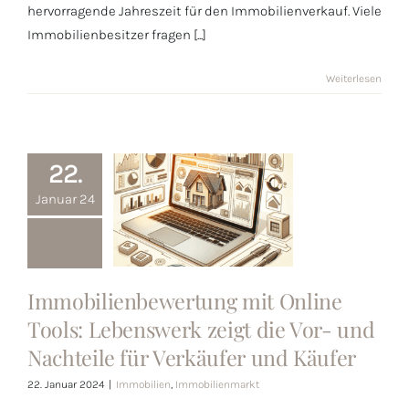
hervorragende Jahreszeit für den Immobilienverkauf. Viele
Immobilienbesitzer fragen [...]
Weiterlesen
22.
Januar 24
Immobilienbewertung
mit Online
Immobilienbewertung mit Online
Tools:
Tools: Lebenswerk zeigt die Vor- und
Lebenswerk
Nachteile für Verkäufer und Käufer
zeigt die Vor-
und Nachteile
22. Januar 2024
|
Immobilien
,
Immobilienmarkt