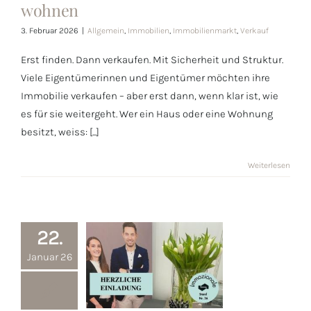
wohnen
verkaufen und
entspannt neu
3. Februar 2026
|
Allgemein
,
Immobilien
,
Immobilienmarkt
,
Verkauf
wohnen
Erst finden. Dann verkaufen. Mit Sicherheit und Struktur.
Viele Eigentümerinnen und Eigentümer möchten ihre
Immobilie verkaufen – aber erst dann, wenn klar ist, wie
es für sie weitergeht. Wer ein Haus oder eine Wohnung
besitzt, weiss: [...]
Weiterlesen
22.
Januar 26