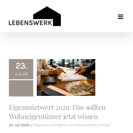
Zum
Inhalt
springen
23.
Juli 26
Eigenmietwert
Eigenmietwert 2029: Das sollten
2029: Das
Wohneigentümer jetzt wissen
sollten
23. Juli 2026
|
Allgemein
,
Immobilien
,
Immobilienmarkt
,
Verkauf
Wohneigentümer