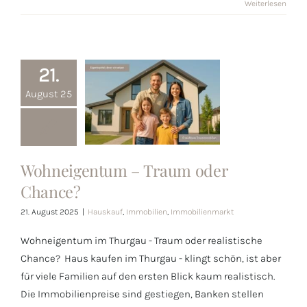
Weiterlesen
21.
August 25
Wohneigentum – Traum oder
Wohneigentum
Chance?
– Traum oder
21. August 2025
|
Hauskauf
,
Immobilien
,
Immobilienmarkt
Chance?
Wohneigentum im Thurgau - Traum oder realistische
Chance? Haus kaufen im Thurgau - klingt schön, ist aber
für viele Familien auf den ersten Blick kaum realistisch.
Die Immobilienpreise sind gestiegen, Banken stellen