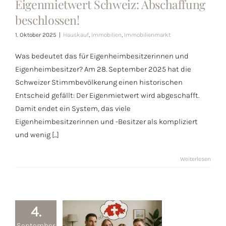
Eigenmietwert Schweiz: Abschaffung
Eigenmietwert
beschlossen!
Schweiz:
Abschaffung
1. Oktober 2025
|
Hauskauf
,
Immobilien
,
Immobilienmarkt
beschlossen!
Was bedeutet das für Eigenheimbesitzerinnen und
Eigenheimbesitzer? Am 28. September 2025 hat die
Schweizer Stimmbevölkerung einen historischen
Entscheid gefällt: Der Eigenmietwert wird abgeschafft.
Damit endet ein System, das viele
Eigenheimbesitzerinnen und -Besitzer als kompliziert
und wenig [...]
Weiterlesen
4.
September