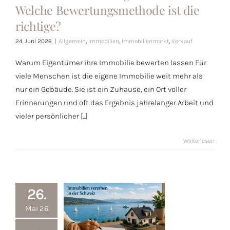
in der Schweiz:
Welche Bewertungsmethode ist die
Welche
richtige?
Bewertungsmethode
24. Juni 2026
|
Allgemein
,
Immobilien
,
Immobilienmarkt
,
Verkauf
ist die richtige?
Warum Eigentümer ihre Immobilie bewerten lassen Für
viele Menschen ist die eigene Immobilie weit mehr als
nur ein Gebäude. Sie ist ein Zuhause, ein Ort voller
Erinnerungen und oft das Ergebnis jahrelanger Arbeit und
vieler persönlicher [...]
Weiterlesen
26.
Mai 26
Immobilien