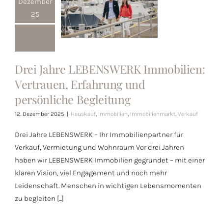
Dezember
25
Drei Jahre
LEBENSWERK
Immobilien:
Drei Jahre LEBENSWERK Immobilien:
Vertrauen,
Vertrauen, Erfahrung und
Erfahrung und
persönliche Begleitung
persönliche
12. Dezember 2025
|
Hauskauf
,
Immobilien
,
Immobilienmarkt
,
Verkauf
Begleitung
Drei Jahre LEBENSWERK – Ihr Immobilienpartner für
Verkauf, Vermietung und Wohnraum Vor drei Jahren
haben wir LEBENSWERK Immobilien gegründet – mit einer
klaren Vision, viel Engagement und noch mehr
Leidenschaft. Menschen in wichtigen Lebensmomenten
zu begleiten [...]