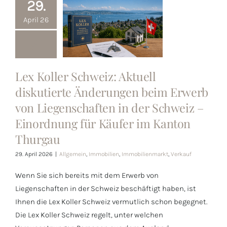
29.
Lex Koller
April 26
Schweiz:
Aktuell
diskutierte
Änderungen
Lex Koller Schweiz: Aktuell
beim Erwerb
diskutierte Änderungen beim Erwerb
von
von Liegenschaften in der Schweiz –
Liegenschaften
Einordnung für Käufer im Kanton
in der Schweiz
Thurgau
– Einordnung
29. April 2026
|
Allgemein
,
Immobilien
,
Immobilienmarkt
,
Verkauf
für Käufer im
Wenn Sie sich bereits mit dem Erwerb von
Kanton
Liegenschaften in der Schweiz beschäftigt haben, ist
Thurgau
Ihnen die Lex Koller Schweiz vermutlich schon begegnet.
Die Lex Koller Schweiz regelt, unter welchen