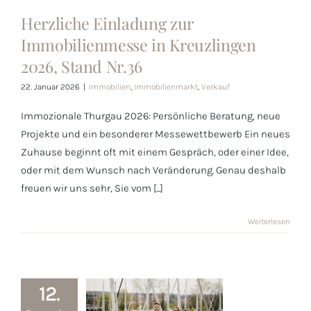
Herzliche
Herzliche Einladung zur
Einladung zur
Immobilienmesse in Kreuzlingen
Immobilienmesse
2026, Stand Nr.36
in Kreuzlingen
2026, Stand
22. Januar 2026
|
Immobilien
,
Immobilienmarkt
,
Verkauf
Nr.36
Immozionale Thurgau 2026: Persönliche Beratung, neue
Projekte und ein besonderer Messewettbewerb Ein neues
Zuhause beginnt oft mit einem Gespräch, oder einer Idee,
oder mit dem Wunsch nach Veränderung. Genau deshalb
freuen wir uns sehr, Sie vom [...]
Weiterlesen
12.