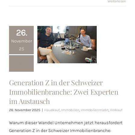
Weiterlesen
26.
November
25
Generation Z
in der
Generation Z in der Schweizer
Schweizer
Immobilienbranche: Zwei Experten
Immobilienbranche:
im Austausch
Zwei Experten
26. November 2025
|
Hauskauf
,
Immobilien
,
Immobilienmarkt
,
Verkauf
im Austausch
Warum dieser Wandel Unternehmen jetzt herausfordert
Generation Z in der Schweizer Immobilienbranche: