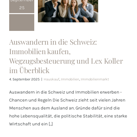
25
Auswandern in
die Schweiz:
Immobilien
Auswandern in die Schweiz:
kaufen,
Immobilien kaufen,
Wegzugsbesteuerung
Wegzugsbesteuerung und Lex Koller
und Lex Koller
im Überblick
im Überblick
4. September 2025
|
Hauskauf
,
Immobilien
,
Immobilienmarkt
Auswandern in die Schweiz und Immobilien erwerben -
Chancen und Regeln Die Schweiz zieht seit vielen Jahren
Menschen aus dem Ausland an. Gründe dafür sind die
hohe Lebensqualität, die politische Stabilität, eine starke
Wirtschaft und ein [...]