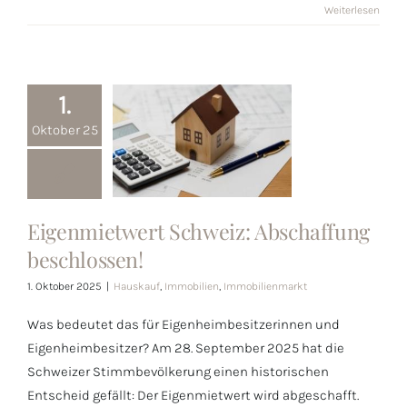
Weiterlesen
1.
Oktober 25
Eigenmietwert Schweiz: Abschaffung
Eigenmietwert
beschlossen!
Schweiz:
Abschaffung
1. Oktober 2025
|
Hauskauf
,
Immobilien
,
Immobilienmarkt
beschlossen!
Was bedeutet das für Eigenheimbesitzerinnen und
Eigenheimbesitzer? Am 28. September 2025 hat die
Schweizer Stimmbevölkerung einen historischen
Entscheid gefällt: Der Eigenmietwert wird abgeschafft.