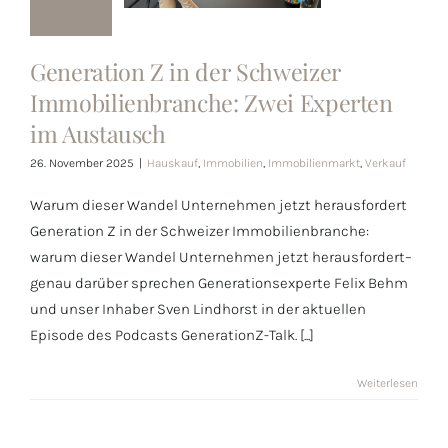
Generation Z
in der
Generation Z in der Schweizer
Schweizer
Immobilienbranche: Zwei Experten
Immobilienbranche:
im Austausch
Zwei Experten
26. November 2025
|
Hauskauf
,
Immobilien
,
Immobilienmarkt
,
Verkauf
im Austausch
Warum dieser Wandel Unternehmen jetzt herausfordert
Generation Z in der Schweizer Immobilienbranche:
warum dieser Wandel Unternehmen jetzt herausfordert–
genau darüber sprechen Generationsexperte Felix Behm
und unser Inhaber Sven Lindhorst in der aktuellen
Episode des Podcasts GenerationZ-Talk. [...]
Weiterlesen