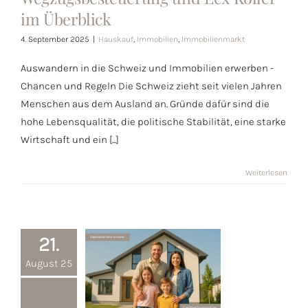
und Lex Koller
im Überblick
im Überblick
4. September 2025
|
Hauskauf
,
Immobilien
,
Immobilienmarkt
Auswandern in die Schweiz und Immobilien erwerben -
Chancen und Regeln Die Schweiz zieht seit vielen Jahren
Menschen aus dem Ausland an. Gründe dafür sind die
hohe Lebensqualität, die politische Stabilität, eine starke
Wirtschaft und ein [...]
Weiterlesen
21.
August 25