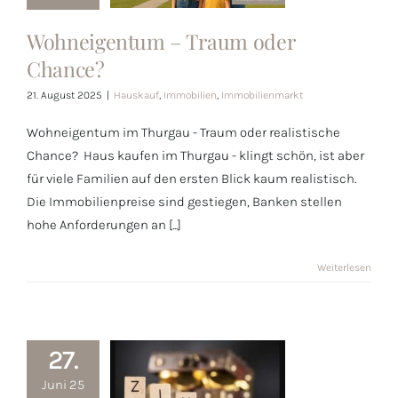
Wohneigentum – Traum oder
Wohneigentum
Chance?
– Traum oder
21. August 2025
|
Hauskauf
,
Immobilien
,
Immobilienmarkt
Chance?
Wohneigentum im Thurgau - Traum oder realistische
Chance? Haus kaufen im Thurgau - klingt schön, ist aber
für viele Familien auf den ersten Blick kaum realistisch.
Die Immobilienpreise sind gestiegen, Banken stellen
hohe Anforderungen an [...]
Weiterlesen
27.
Juni 25