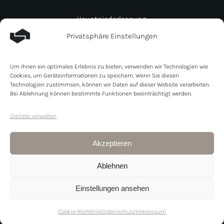
Hauptniederlassung:
Lebenswerk Invest GmbH
Privatsphäre Einstellungen
Müligässli 1
CH-8598 Bottighofen
Um Ihnen ein optimales Erlebnis zu bieten, verwenden wir Technologien wie
Schweiz
Cookies, um Geräteinformationen zu speichern. Wenn Sie diesen
Zweigniederlassung:
Technologien zustimmsen, können wir Daten auf dieser Website verarbeiten.
Bei Ablehnung können bestimmte Funktionen beeinträchtigt werden.
Lebenswerk Invest GmbH
Line- Eid- Strasse 6
Dienste verwalten
DE- 78467 Konstanz
Schweiz
Akzeptieren
+41 71 525 77 60
Ablehnen
info@lebenswerk.immo
Einstellungen ansehen
Cookie-Richtlinie
Datenschutz
Impressum