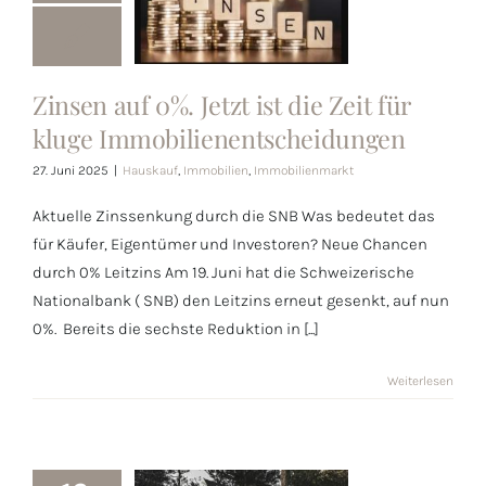
Zinsen auf 0%. Jetzt ist die Zeit für
Zinsen auf 0%.
kluge Immobilienentscheidungen
Jetzt ist die
Zeit für kluge
27. Juni 2025
|
Hauskauf
,
Immobilien
,
Immobilienmarkt
Immobilienentscheidungen
Aktuelle Zinssenkung durch die SNB Was bedeutet das
für Käufer, Eigentümer und Investoren? Neue Chancen
durch 0% Leitzins Am 19. Juni hat die Schweizerische
Nationalbank ( SNB) den Leitzins erneut gesenkt, auf nun
0%. Bereits die sechste Reduktion in [...]
Weiterlesen