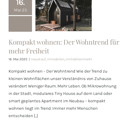
16.
Mai 25
Kompakt wohnen: Der Wohntrend für
Kompakt
mehr Freiheit
wohnen: Der
Wohntrend für
16. Mai 2025
|
Hauskauf
,
Immobilien
,
Immobilienmarkt
mehr Freiheit
Kompakt wohnen – Der Wohntrend Wie der Trend zu
kleinen Wohnflächen unser Verständnis von Zuhause
verändert Weniger Raum. Mehr Leben. Ob Mikrowohnung
in der Stadt, modulares Tiny House auf dem Land oder
smart geplantes Apartment im Neubau – kompakt
wohnen liegt im Trend. Immer mehr Menschen
entscheiden [...]