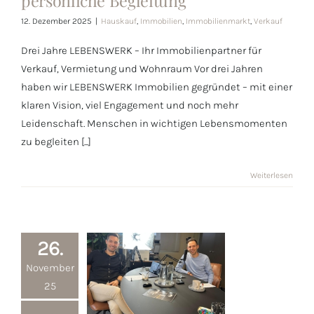
persönliche Begleitung
persönliche
12. Dezember 2025
|
Hauskauf
,
Immobilien
,
Immobilienmarkt
,
Verkauf
Begleitung
Drei Jahre LEBENSWERK – Ihr Immobilienpartner für
Verkauf, Vermietung und Wohnraum Vor drei Jahren
haben wir LEBENSWERK Immobilien gegründet – mit einer
klaren Vision, viel Engagement und noch mehr
Leidenschaft. Menschen in wichtigen Lebensmomenten
zu begleiten [...]
Weiterlesen
26.
November
25