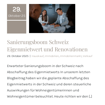
29.
Oktober 25
Sanierungsboom
Sanierungsboom Schweiz
Schweiz
Eigenmietwert und Renovationen
Eigenmietwert
29. Oktober 2025
|
Hauskauf
,
Immobilien
,
Immobilienmarkt
,
Verkauf
und
Erwarteter Sanierungsboom in der Schweiz nach
Renovationen
Abschaffung des Eigenmietwerts In unserem letzten
Blogbeitrag haben wir die geplante Abschaffung des
Eigenmietwerts in der Schweiz und deren steuerliche
Auswirkungen für Wohneigentümerinnen und
Wohneigentümer beleuchtet. Heute richten wir den [...]