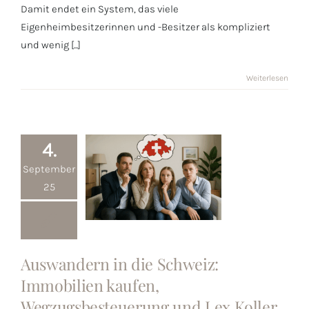
Damit endet ein System, das viele
Eigenheimbesitzerinnen und -Besitzer als kompliziert
und wenig [...]
Weiterlesen
4.
September
25
Auswandern in
die Schweiz:
Immobilien
Auswandern in die Schweiz:
kaufen,
Immobilien kaufen,
Wegzugsbesteuerung
Wegzugsbesteuerung und Lex Koller