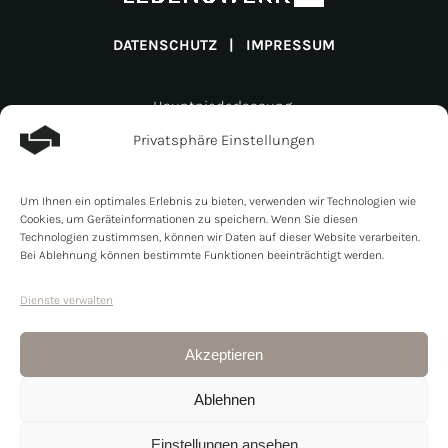
DATENSCHUTZ
|
IMPRESSUM
Hauptniederlassung:
Lebenswerk Invest GmbH
Privatsphäre Einstellungen
Müligässli 1
CH-8598 Bottighofen
Um Ihnen ein optimales Erlebnis zu bieten, verwenden wir Technologien wie
Schweiz
Cookies, um Geräteinformationen zu speichern. Wenn Sie diesen
Zweigniederlassung:
Technologien zustimmsen, können wir Daten auf dieser Website verarbeiten.
Bei Ablehnung können bestimmte Funktionen beeinträchtigt werden.
Lebenswerk Invest GmbH
Line- Eid- Strasse 6
Dienste verwalten
DE- 78467 Konstanz
Schweiz
Akzeptieren
+41 71 525 77 60
Ablehnen
info@lebenswerk.immo
Einstellungen ansehen