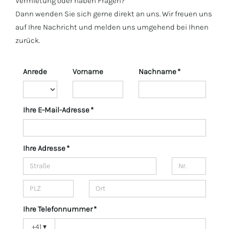
Vermietung oder haben Fragen?
aussergewöhnlich pers
Dann wenden Sie sich gerne direkt an uns. Wir freuen uns
Unsere Anliegen wurden
auf Ihre Nachricht und melden uns umgehend bei Ihnen
genommen und mit gr
zurück.
sowie Fachkompetenz 
hervorheben möchten wi
Kommunikation und das
Anrede
Vorname
Nachname *
individuelle Bedürfniss
heute keineswegs selb
sind.Lebenswerk Immobi
Ihre E-Mail-Adresse *
Qualität, Vertrauen und
Zusammenarbeit. Wir fr
gemeinsame Projekte 
Ihre Adresse *
Unternehmen uneinges
weiterempfehlen.Herzli
hervorragende Zusamm
Magnolia-Homes Gmb
Ihre Telefonnummer *
+41
▾