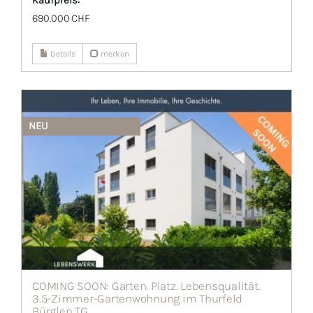
Kaufpreis:
690.000 CHF
Details
merken
NEU
COMING SOON: Garten. Platz. Lebensqualität.
3.5-Zimmer-Gartenwohnung im Thurfeld
Bürglen TG