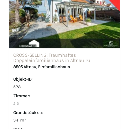
CROSS-SELLING: Traumhaftes
Doppeleinfamilienhaus in Altnau TG
8595 Altnau, Einfamilienhaus
Objekt-ID:
528
Zimmer:
5,5
Grund­stück ca.:
341 m²