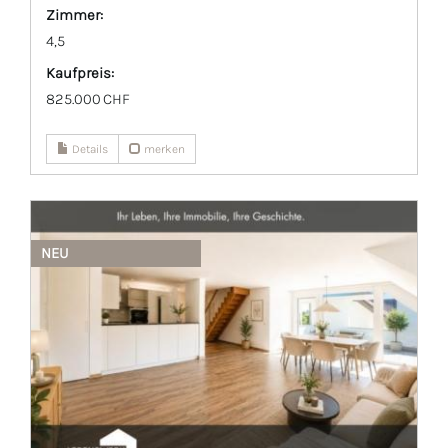
Zimmer:
4,5
Kaufpreis:
825.000 CHF
Details
merken
NEU