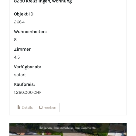
8280 Kreuzlingen, Wohnung
Objekt-ID:
266.4
Wohneinheiten:
8
Zimmer:
4,5
Verfügbar ab:
sofort
Kaufpreis:
1.290.000 CHF
Details
merken