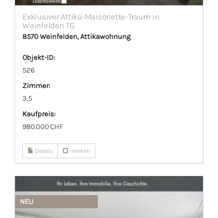
Exklusiver Attika-Maisonette-Traum in
Weinfelden TG
8570 Weinfelden, Attikawohnung
Objekt-ID:
526
Zimmer:
3,5
Kaufpreis:
980.000 CHF
Details
merken
NEU