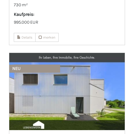
730 m²
Kaufpreis:
995.000 EUR
Details
merken
NEU