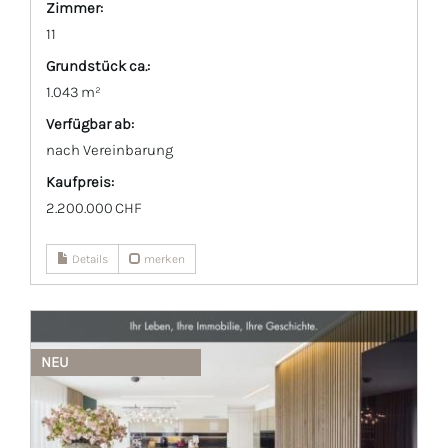
Zimmer:
11
Grund­stück ca.:
1.043 m²
Verfügbar ab:
nach Vereinbarung
Kaufpreis:
2.200.000 CHF
Details
merken
NEU