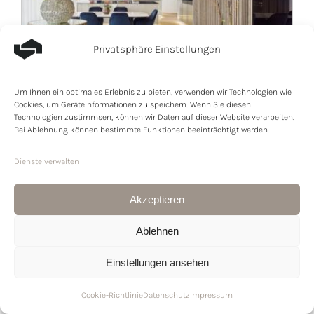
Privatsphäre Einstellungen
Um Ihnen ein optimales Erlebnis zu bieten, verwenden wir Technologien wie
Design, Licht und zwei Terrassen.
Cookies, um Geräteinformationen zu speichern. Wenn Sie diesen
Attikawohnung im Thurfeld Bürglen TG
Technologien zustimmsen, können wir Daten auf dieser Website verarbeiten.
8575 Bürglen, Attikawohnung
Bei Ablehnung können bestimmte Funktionen beeinträchtigt werden.
Objekt-ID:
Dienste verwalten
515
Akzeptieren
Wohneinheiten:
11
Ablehnen
Zimmer:
4,5
Einstellungen ansehen
Verfügbar ab:
Cookie-Richtlinie
Datenschutz
Impressum
nach Vereinbarung