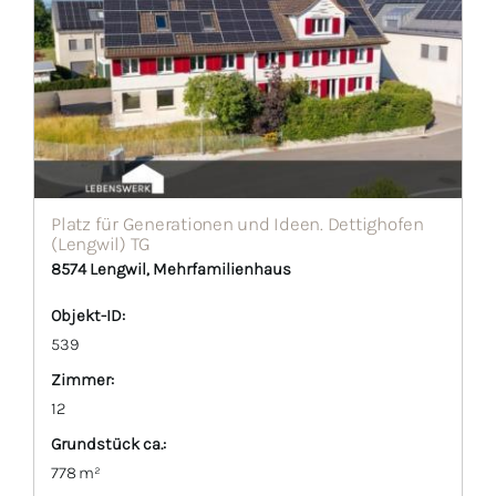
Platz für Generationen und Ideen. Dettighofen
(Lengwil) TG
8574 Lengwil, Mehrfamilienhaus
Objekt-ID:
539
Zimmer:
12
Grund­stück ca.:
778 m²