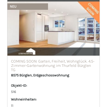
NEU
COMING SOON: Garten, Freiheit, Wohnglück. 4.5-
Zimmer-Gartenwohnung im Thurfeld Bürglen
TG
8575 Bürglen, Erdgeschosswohnung
Objekt-ID:
516
Wohneinheiten:
11