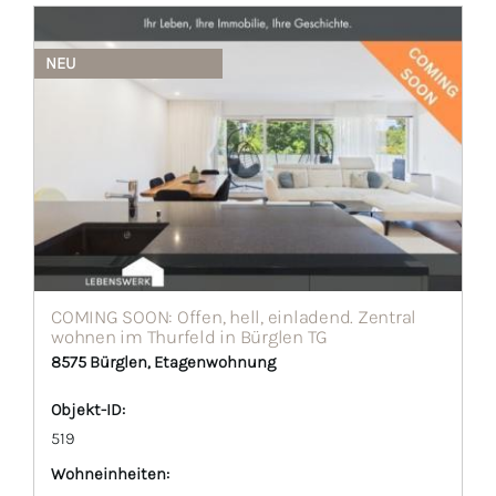
NEU
COMING SOON: Offen, hell, einladend. Zentral
wohnen im Thurfeld in Bürglen TG
8575 Bürglen, Etagenwohnung
Objekt-ID:
519
Wohneinheiten: