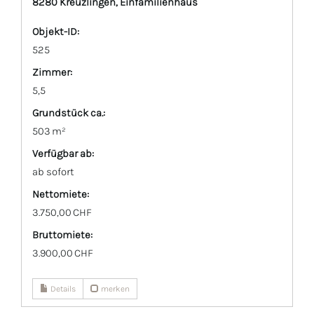
8280 Kreuzlingen, Einfamilienhaus
Objekt-ID:
525
Zimmer:
5,5
Grund­stück ca.:
503 m²
Verfügbar ab:
ab sofort
Nettomiete:
3.750,00 CHF
Bruttomiete:
3.900,00 CHF
Details
merken