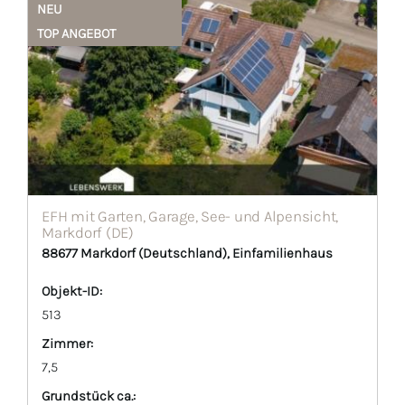
NEU
TOP ANGEBOT
EFH mit Garten, Garage, See- und Alpensicht,
Markdorf (DE)
88677 Markdorf (Deutschland), Einfamilienhaus
Objekt-ID:
513
Zimmer:
7,5
Grund­stück ca.: