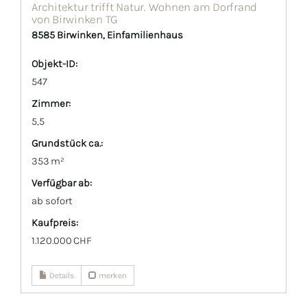
Architektur trifft Natur. Wohnen am Dorfrand
von Birwinken TG
8585 Birwinken, Einfamilienhaus
Objekt-ID:
547
Zimmer:
5,5
Grund­stück ca.:
353 m²
Verfügbar ab:
ab sofort
Kaufpreis:
1.120.000 CHF
Details
merken