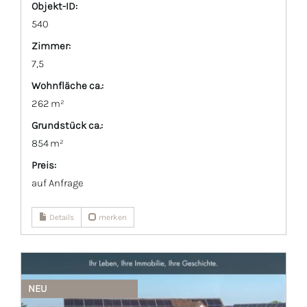
Objekt-ID:
540
Zimmer:
7,5
Wohnfläche ca.:
262 m²
Grund­stück ca.:
854 m²
Preis:
auf Anfrage
Details
merken
NEU