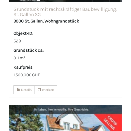
Grundstück mit rechtskräftiger Baubewilligung,
St. Gallen SG
9000 St. Gallen, Wohngrundstück
Objekt-ID:
529
Grund­stück ca.:
311 m²
Kaufpreis:
1.500.000 CHF
Details
merken