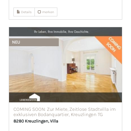
Details
merken
NEU
COMING SOON: Zur Miete, Zeitlose Stadtvilla im
exklusiven Bodanquartier, Kreuzlingen TG
8280 Kreuzlingen, Villa