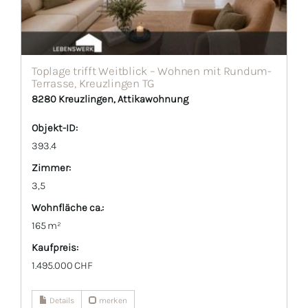
Toplage trifft Weitblick – Wohnen mit Rundum-
Terrasse, Kreuzlingen TG
8280 Kreuzlingen, Attikawohnung
Objekt-ID:
393.4
Zimmer:
3,5
Wohnfläche ca.:
165 m²
Kaufpreis:
1.495.000 CHF
Details
merken