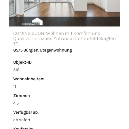
COMING SOON: Wohnen mit Komfort und
Qualität. Ihr neues Zuhause im Thurfeld Bürglen
TG
8575 Bürglen, Etagenwohnung
Objekt-ID:
518
Wohneinheiten:
11
Zimmer:
4,5
Verfügbar ab:
ab sofort