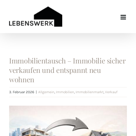
Zum
Inhalt
springen
Immobilientausch – Immobilie sicher
verkaufen und entspannt neu
wohnen
3. Februar 2026
|
Allgemein
,
Immobilien
,
Immobilienmarkt
,
Verkauf
Zeige
grösseres
Bild