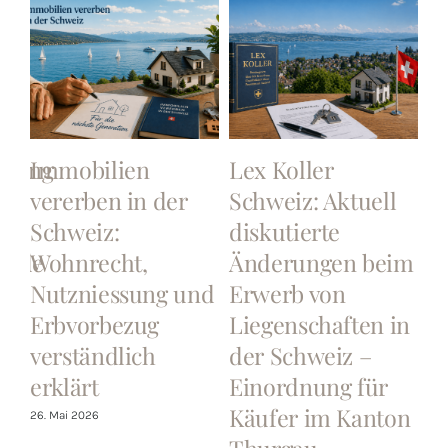
tzung
Immobilien
Lex Koller
I
vererben in der
Schweiz: Aktuell
k
Schweiz:
diskutierte
T
hode
Wohnrecht,
Änderungen beim
P
Nutzniessung und
Erwerb von
u
Erbvorbezug
Liegenschaften in
de
verständlich
der Schweiz –
l
erklärt
Einordnung für
31.
Käufer im Kanton
26. Mai 2026