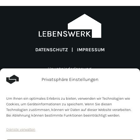
DATENSCHUTZ
|
IMPRESSUM
Hauptniederlassung:
Lebenswerk Invest GmbH
Privatsphäre Einstellungen
Müligässli 1
CH-8598 Bottighofen
Um Ihnen ein optimales Erlebnis zu bieten, verwenden wir Technologien wie
Schweiz
Cookies, um Geräteinformationen zu speichern. Wenn Sie diesen
Zweigniederlassung:
Technologien zustimmsen, können wir Daten auf dieser Website verarbeiten.
Bei Ablehnung können bestimmte Funktionen beeinträchtigt werden.
Lebenswerk Invest GmbH
Line- Eid- Strasse 6
Dienste verwalten
DE- 78467 Konstanz