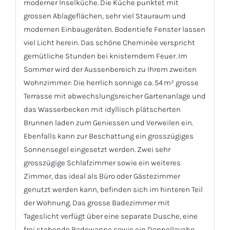
moderner Inselküche. Die Küche punktet mit
grossen Ablageflächen, sehr viel Stauraum und
modernen Einbaugeräten. Bodentiefe Fenster lassen
viel Licht herein. Das schöne Cheminèe verspricht
gemütliche Stunden bei knisterndem Feuer. Im
Sommer wird der Aussenbereich zu Ihrem zweiten
Wohnzimmer: Die herrlich sonnige ca. 54 m² grosse
Terrasse mit abwechslungsreicher Gartenanlage und
das Wasserbecken mit idyllisch plätscherten
Brunnen laden zum Geniessen und Verweilen ein.
Ebenfalls kann zur Beschattung ein grosszügiges
Sonnensegel eingesetzt werden. Zwei sehr
grosszügige Schlafzimmer sowie ein weiteres
Zimmer, das ideal als Büro oder Gästezimmer
genutzt werden kann, befinden sich im hinteren Teil
der Wohnung. Das grosse Badezimmer mit
Tageslicht verfügt über eine separate Dusche, eine
frei stehende Badewanne sowie ein Doppellavabo.