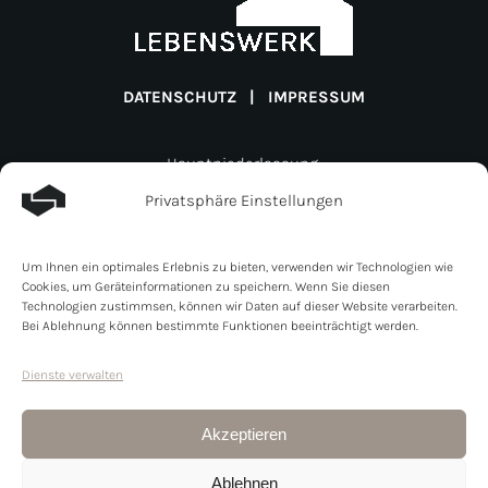
DATENSCHUTZ
|
IMPRESSUM
Hauptniederlassung:
Lebenswerk Invest GmbH
Privatsphäre Einstellungen
Müligässli 1
CH-8598 Bottighofen
Um Ihnen ein optimales Erlebnis zu bieten, verwenden wir Technologien wie
Schweiz
Cookies, um Geräteinformationen zu speichern. Wenn Sie diesen
Zweigniederlassung:
Technologien zustimmsen, können wir Daten auf dieser Website verarbeiten.
Bei Ablehnung können bestimmte Funktionen beeinträchtigt werden.
Lebenswerk Invest GmbH
Line- Eid- Strasse 6
Dienste verwalten
DE- 78467 Konstanz
Schweiz
Akzeptieren
+41 71 525 77 60
Ablehnen