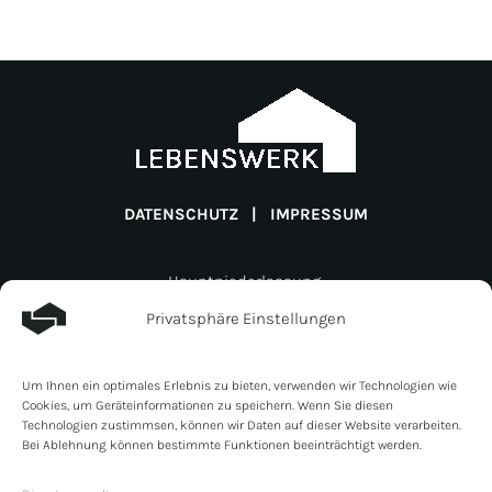
DATENSCHUTZ
|
IMPRESSUM
Hauptniederlassung:
Lebenswerk Invest GmbH
Privatsphäre Einstellungen
Müligässli 1
CH-8598 Bottighofen
Um Ihnen ein optimales Erlebnis zu bieten, verwenden wir Technologien wie
Schweiz
Cookies, um Geräteinformationen zu speichern. Wenn Sie diesen
Zweigniederlassung:
Technologien zustimmsen, können wir Daten auf dieser Website verarbeiten.
Bei Ablehnung können bestimmte Funktionen beeinträchtigt werden.
Lebenswerk Invest GmbH
Line- Eid- Strasse 6