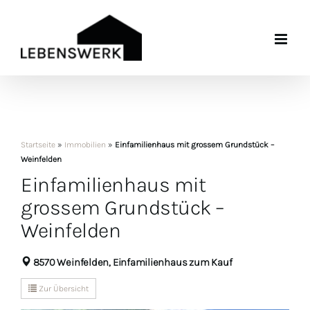
Zum
Inhalt
springen
Startseite
»
Immobilien
»
Einfamilienhaus mit grossem Grundstück –
Weinfelden
Einfamilienhaus mit
grossem Grundstück –
Weinfelden
8570 Weinfelden, Einfamilienhaus zum Kauf
Zur Übersicht