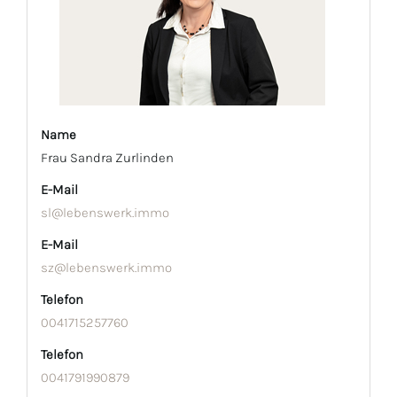
Name
Frau Sandra Zurlinden
E-Mail
sl@lebenswerk.immo
E-Mail
sz@lebenswerk.immo
Telefon
0041715257760
Telefon
0041791990879