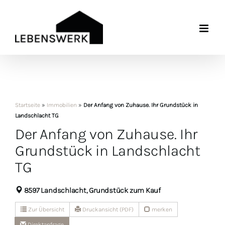
Zum
Inhalt
springen
Startseite
»
Immobilien
»
Der Anfang von Zuhause. Ihr Grundstück in
Landschlacht TG
Der Anfang von Zuhause. Ihr
Grundstück in Landschlacht
TG
8597 Landschlacht, Grundstück zum Kauf
Zur Übersicht
Druckansicht (PDF)
merken
Direktanfrage