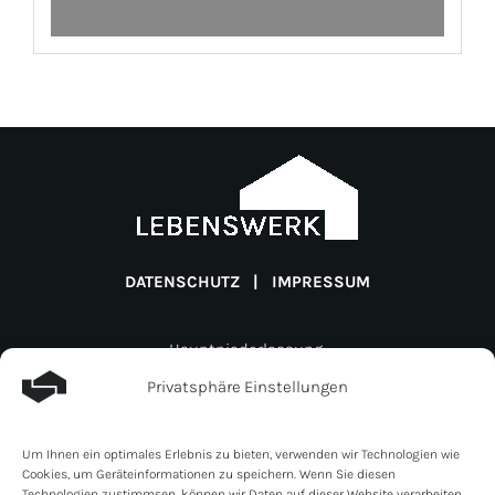
DATENSCHUTZ
|
IMPRESSUM
Hauptniederlassung:
Lebenswerk Invest GmbH
Privatsphäre Einstellungen
Müligässli 1
CH-8598 Bottighofen
Um Ihnen ein optimales Erlebnis zu bieten, verwenden wir Technologien wie
Schweiz
Cookies, um Geräteinformationen zu speichern. Wenn Sie diesen
Zweigniederlassung:
Technologien zustimmsen, können wir Daten auf dieser Website verarbeiten.