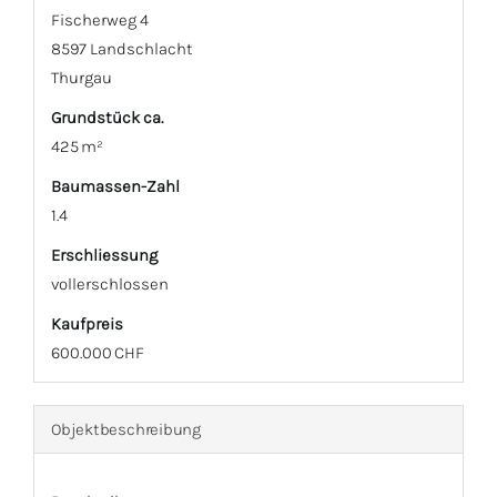
Fischerweg 4
8597 Landschlacht
Thurgau
Grund­stück ca.
425 m²
Baumassen-Zahl
1.4
Erschliessung
vollerschlossen
Kaufpreis
600.000 CHF
Objekt­beschreibung